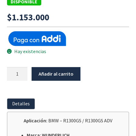
DISPONIBLE
$
1.153.000
Hay existencias
Barras
Añadir al carrito
Cubremanos
WUNDERLICH
BMW
R1300GS/ADV
Detalles
cantidad
Aplicación:
BMW – R1300GS / R1300GS ADV
Marca: WUNDERLICH