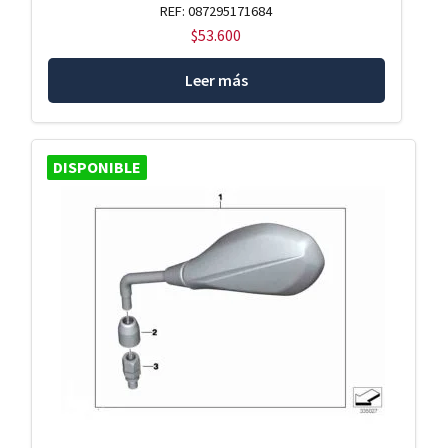
REF: 087295171684
$
53.600
Leer más
DISPONIBLE