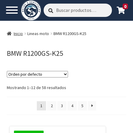
0
Buscar
Buscar
por:
Inicio
Lineas moto
BMW R1200GS-K25
BMW R1200GS-K25
Mostrando 1–12 de 58 resultados
1
2
3
4
5