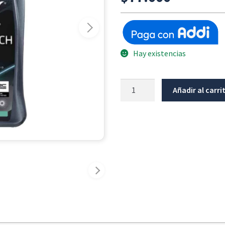
Hay existencias
Aceite
Añadir al carri
Caja
y
Transmisión
WOLF
75W90
cantidad