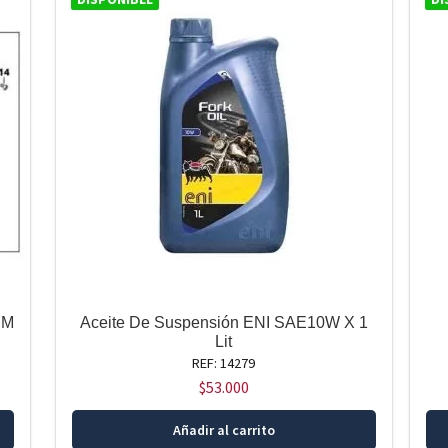
BM
Aceite De Suspensión ENI SAE10W X 1
Lit
REF: 14279
$
53.000
Añadir al carrito