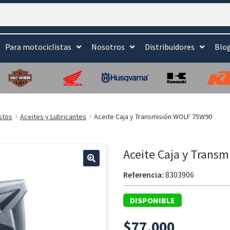
Para motociclistas
Nosotros
Distribuidores
Blo
stos
Aceites y Lubricantes
Aceite Caja y Transmisión WOLF 75W90
Aceite Caja y Trans
🔍
Referencia:
8303906
DISPONIBLE
$
77.000