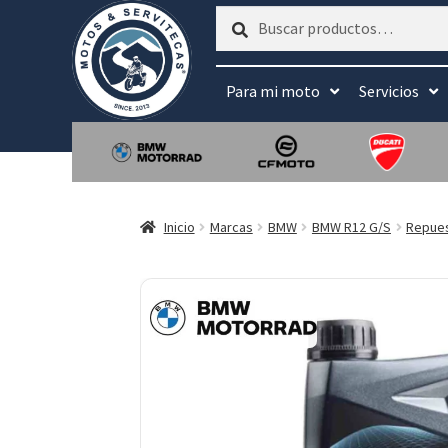
Buscar
Buscar
por:
Para mi moto
Servicios
Inicio
Marcas
BMW
BMW R12 G/S
Repue