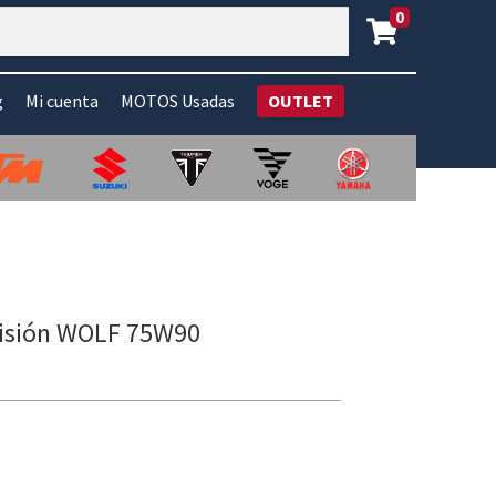
0
g
Mi cuenta
MOTOS Usadas
OUTLET
misión WOLF 75W90