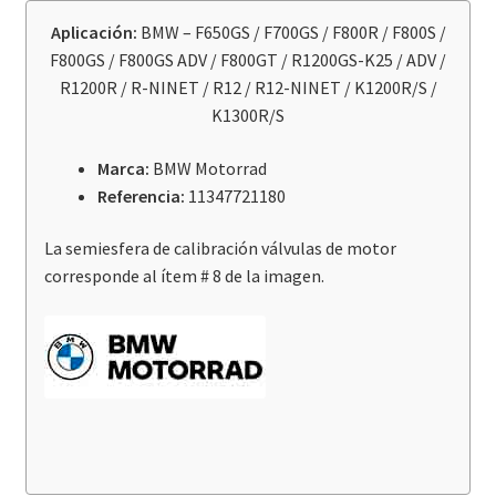
BMW
Aplicación:
BMW – F650GS / F700GS / F800R / F800S /
F700GS/F800GS/ADV/R/R1200GS-
F800GS / F800GS ADV / F800GT / R1200GS-K25 / ADV /
K25/ADV/
R1200R / R-NINET / R12 / R12-NINET / K1200R/S /
R1200R/R-
K1300R/S
NINET/R12/NINET
cantidad
Marca:
BMW Motorrad
Referencia:
11347721180
La semiesfera de calibración válvulas de motor
corresponde al ítem # 8 de la imagen.