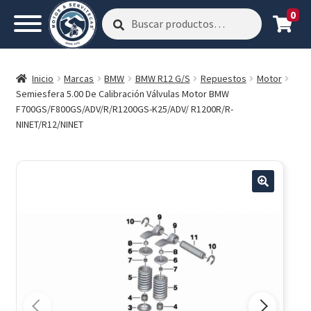
0
Buscar
Buscar
por:
Inicio
Marcas
BMW
BMW R12 G/S
Repuestos
Motor
Semiesfera 5.00 De Calibración Válvulas Motor BMW
F700GS/F800GS/ADV/R/R1200GS-K25/ADV/ R1200R/R-
NINET/R12/NINET