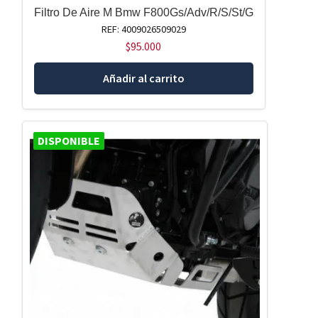
Filtro De Aire M Bmw F800Gs/Adv/R/S/St/G
REF: 4009026509029
$
95.000
Añadir al carrito
DISPONIBLE