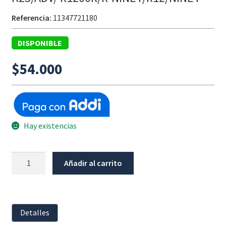
Referencia:
11347721180
DISPONIBLE
$
54.000
Hay existencias
Semiesfera
Añadir al carrito
5.00
De
Calibración
Válvulas
Detalles
Motor