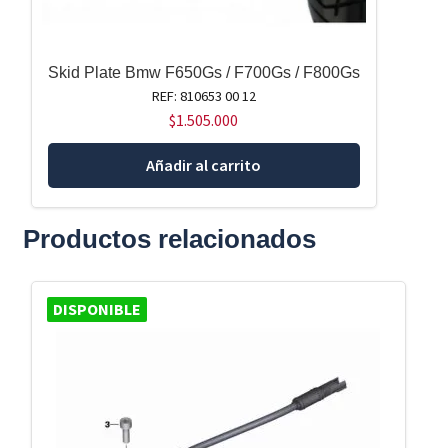
Skid Plate Bmw F650Gs / F700Gs / F800Gs
REF: 810653 00 12
$
1.505.000
Añadir al carrito
Productos relacionados
DISPONIBLE