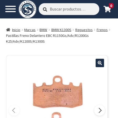
0
Buscar
Buscar
por:
Inicio
Marcas
BMW
BMW K1300S
Repuestos
Frenos
Pastillas Freno Delantero EBC R1150Gs/Adv/R1200Gs
K25/Adv/K1200S/K1300S