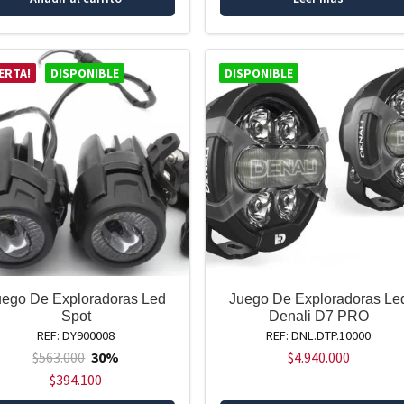
ERTA!
DISPONIBLE
DISPONIBLE
uego De Exploradoras Led
Juego De Exploradoras Le
Spot
Denali D7 PRO
REF: DY900008
REF: DNL.DTP.10000
$
563.000
30%
$
4.940.000
$
394.100