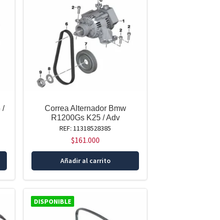
 /
Correa Alternador Bmw
R1200Gs K25 / Adv
REF: 11318528385
$
161.000
Añadir al carrito
DISPONIBLE