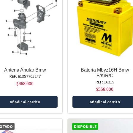
Antena Anular Bmw
Bateria Mbyz16H Bmw
F/K/R/C
REF: 61357705247
REF: 16215
$
468.000
$
558.000
Añadir al carrito
Añadir al carrito
OTADO
DISPONIBLE