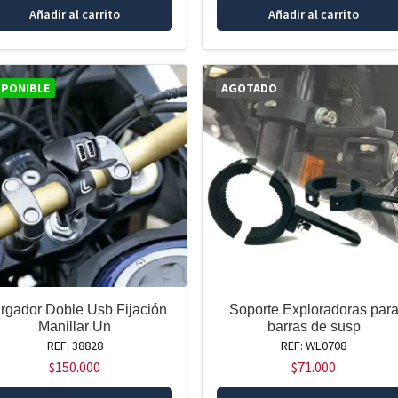
Añadir al carrito
Añadir al carrito
SPONIBLE
AGOTADO
rgador Doble Usb Fijación
Soporte Exploradoras par
Manillar Un
barras de susp
REF: 38828
REF: WL0708
$
150.000
$
71.000