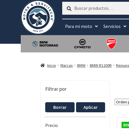
Buscar
Buscar
por:
Para mi moto
Servicios
Inicio
Marcas
BMW
BMW R1200R
Repues
Filtrar por
Borrar
Aplicar
DI
Precio