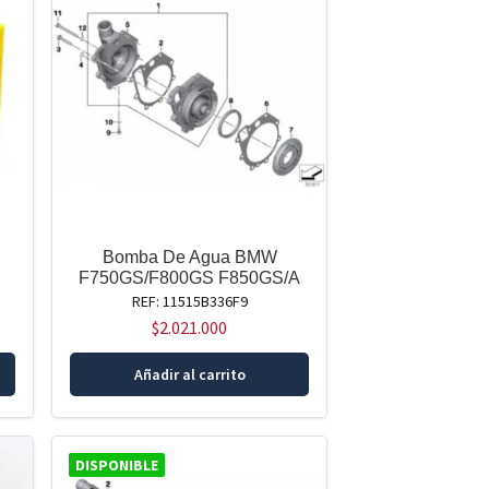
Bomba De Agua BMW
F750GS/F800GS F850GS/A
REF: 11515B336F9
$
2.021.000
Añadir al carrito
DISPONIBLE