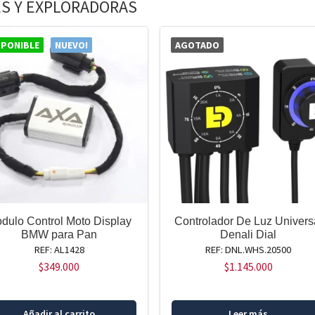
S Y EXPLORADORAS
SPONIBLE
NUEVO!
AGOTADO
dulo Control Moto Display
Controlador De Luz Univers
BMW para Pan
Denali Dial
REF: AL1428
REF: DNL.WHS.20500
$
349.000
$
1.145.000
Añadir al carrito
Leer más