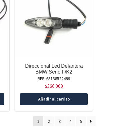
Direccional Led Delantera
BMW Serie F/K2
REF: 63138522499
$
366.000
Añadir al carrito
1
2
3
4
5