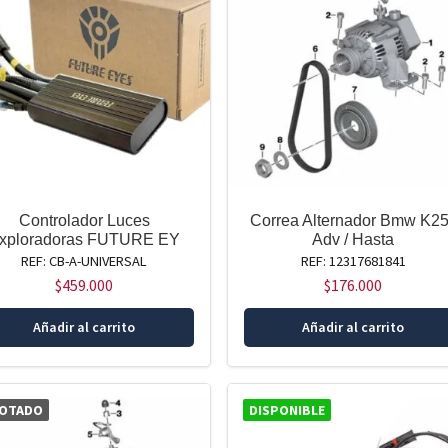
Controlador Luces
Correa Alternador Bmw K25
xploradoras FUTURE EY
Adv / Hasta
REF: CB-A-UNIVERSAL
REF: 12317681841
$
459.000
$
176.000
Añadir al carrito
Añadir al carrito
OTADO
DISPONIBLE