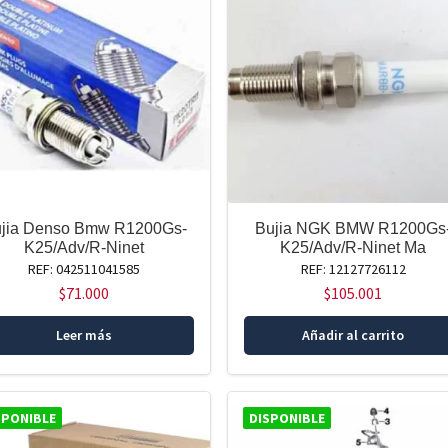
jia Denso Bmw R1200Gs-
Bujia NGK BMW R1200Gs
K25/Adv/R-Ninet
K25/Adv/R-Ninet Ma
REF: 042511041585
REF: 12127726112
$
71.000
$
105.001
Leer más
Añadir al carrito
SPONIBLE
DISPONIBLE