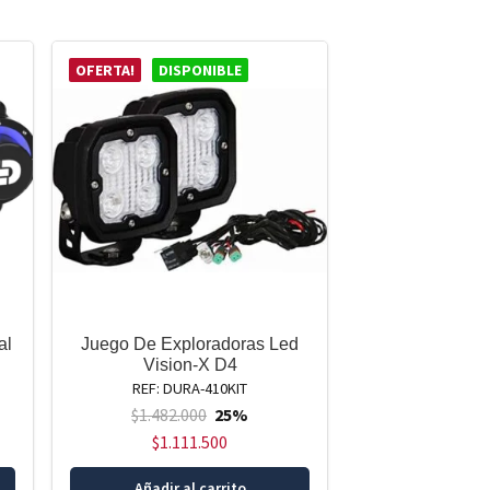
OFERTA!
DISPONIBLE
al
Juego De Exploradoras Led
Vision-X D4
REF: DURA-410KIT
$
1.482.000
25%
$
1.111.500
Añadir al carrito