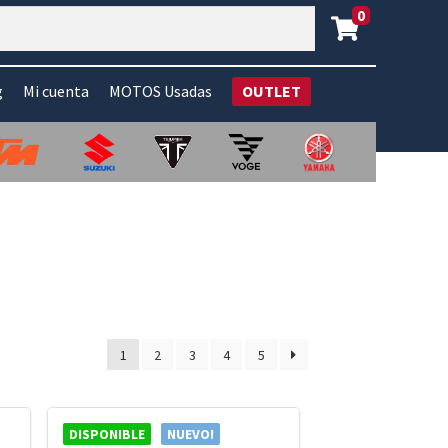
0
g
Mi cuenta
MOTOS Usadas
OUTLET
1
2
3
4
5
DISPONIBLE
NUEVO!