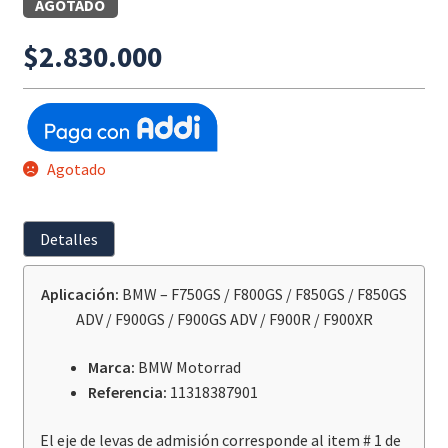
AGOTADO
$
2.830.000
Agotado
Detalles
Aplicación:
BMW – F750GS / F800GS / F850GS / F850GS
ADV / F900GS / F900GS ADV / F900R / F900XR
Marca:
BMW Motorrad
Referencia:
11318387901
El eje de levas de admisión corresponde al item # 1 de