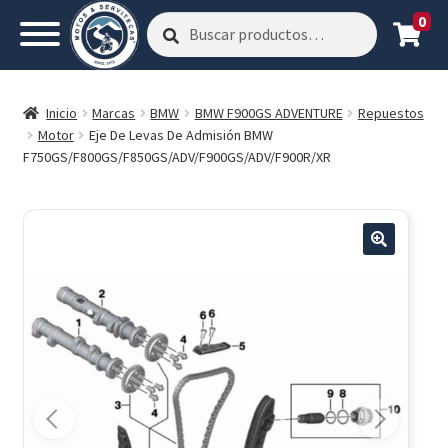
0
Buscar
Buscar
por:
Inicio
Marcas
BMW
BMW F900GS ADVENTURE
Repuestos
Motor
Eje De Levas De Admisión BMW
F750GS/F800GS/F850GS/ADV/F900GS/ADV/F900R/XR