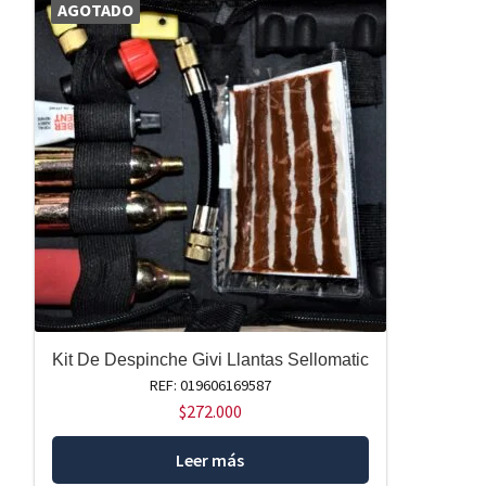
AGOTADO
Kit De Despinche Givi Llantas Sellomatic
REF: 019606169587
$
272.000
Leer más