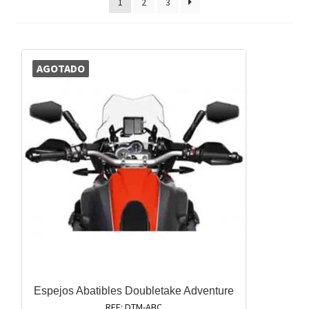
1
2
3
AGOTADO
Espejos Abatibles Doubletake Adventure
REF: DTM-ABC