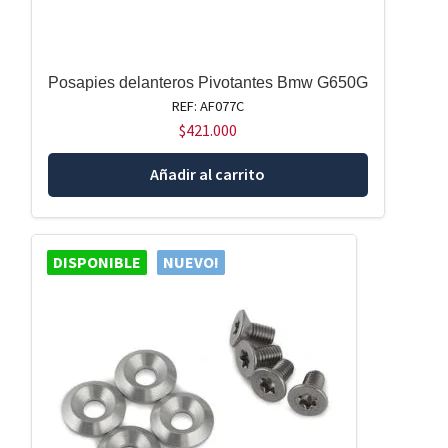
Posapies delanteros Pivotantes Bmw G650G
REF: AF077C
$
421.000
Añadir al carrito
DISPONIBLE
NUEVO!