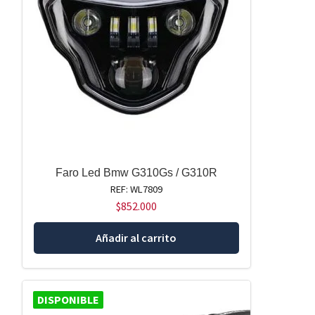
Faro Led Bmw G310Gs / G310R
REF: WL7809
$
852.000
Añadir al carrito
DISPONIBLE