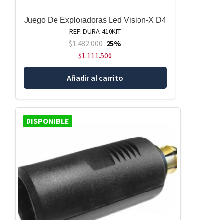
Juego De Exploradoras Led Vision-X D4
REF: DURA-410KIT
$
1.482.000
25%
$
1.111.500
Añadir al carrito
DISPONIBLE