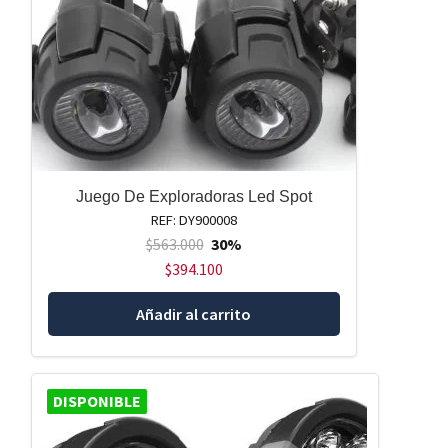
Juego De Exploradoras Led Spot
REF: DY900008
$
563.000
30%
$
394.100
Añadir al carrito
DISPONIBLE