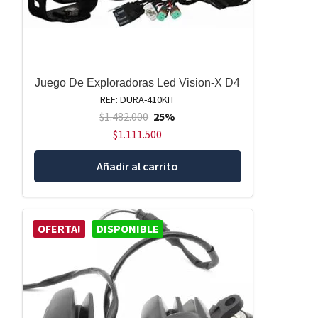
Juego De Exploradoras Led Vision-X D4
REF: DURA-410KIT
$
1.482.000
25%
$
1.111.500
Añadir al carrito
OFERTA!
DISPONIBLE