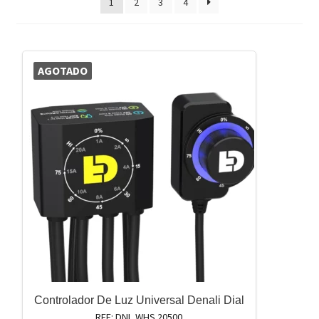
1
2
3
4
AGOTADO
Controlador De Luz Universal Denali Dial
REF: DNL.WHS.20500