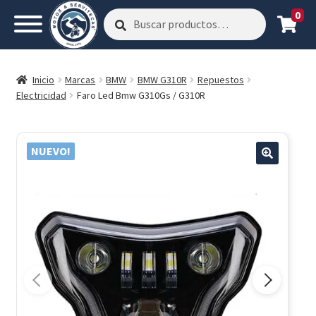
0
Buscar
Buscar
por:
Inicio
Marcas
BMW
BMW G310R
Repuestos
Electricidad
Faro Led Bmw G310Gs / G310R
NUEVO!