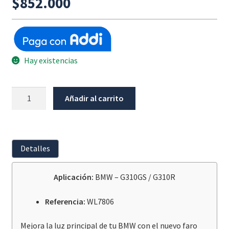
$
852.000
Hay existencias
Faro
Añadir al carrito
Led
Bmw
G310Gs
/
Detalles
G310R
cantidad
Aplicación:
BMW – G310GS / G310R
Referencia:
WL7806
Mejora la luz principal de tu BMW con el nuevo faro