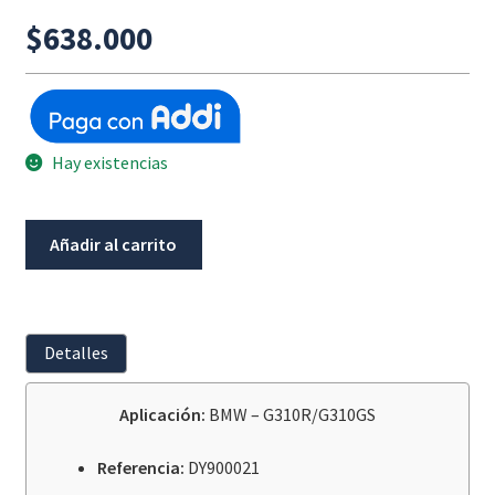
$
638.000
Hay existencias
Juego
Añadir al carrito
Protectores
De
Manos
Con
Detalles
Led
Bmw
Aplicación:
BMW – G310R/G310GS
G310Gs/G310R
cantidad
Referencia:
DY900021