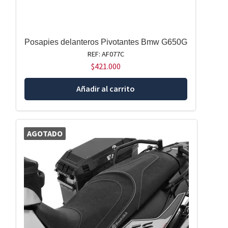
Posapies delanteros Pivotantes Bmw G650G
REF: AF077C
$
421.000
Añadir al carrito
AGOTADO