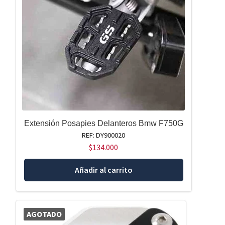
Extensión Posapies Delanteros Bmw F750G
REF: DY900020
$
134.000
Añadir al carrito
AGOTADO