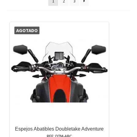
1
2
3
AGOTADO
Espejos Abatibles Doubletake Adventure
REF: DTM-ABC