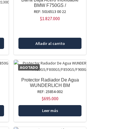
BMW F750GS /
REF: 5016513 00 22
$
1.827.000
Añadir al carrito
AGOTADO
Protector Radiador De Agua
WUNDERLICH BM
REF: 25854-002
$
695.000
Leer más