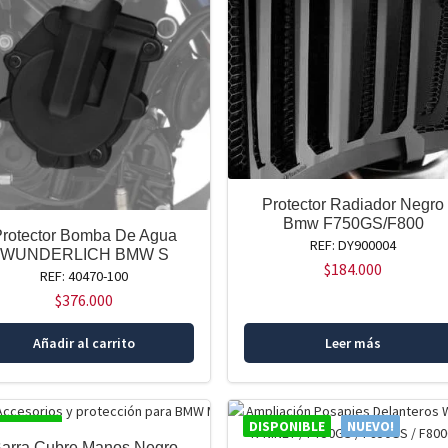
Protector Radiador Negro
Bmw F750GS/F800
Protector Bomba De Agua
REF: DY900004
WUNDERLICH BMW S
$
184.000
REF: 40470-100
$
376.000
Añadir al carrito
Leer más
SPONIBLE
DISPONIBLE
NUEVO!
arra Cubre Manos Negro