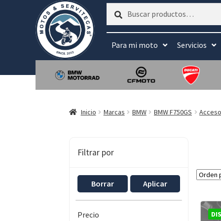
Buscar
Buscar
por:
Para mi moto
Servicios
Inicio
Marcas
BMW
BMW F750GS
Acceso
Filtrar por
Borrar
Aplicar
DI
Precio