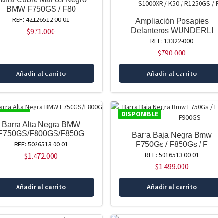
BMW F750GS / F80
REF: 42126512 00 01
Ampliación Posapies
$
971.000
Delanteros WUNDERLI
REF: 13322-000
$
790.000
Añadir al carrito
Añadir al carrito
SPONIBLE
DISPONIBLE
Barra Alta Negra BMW
F750GS/F800GS/F850G
Barra Baja Negra Bmw
REF: 5026513 00 01
F750Gs / F850Gs / F
REF: 5016513 00 01
$
1.472.000
$
1.499.000
Añadir al carrito
Añadir al carrito