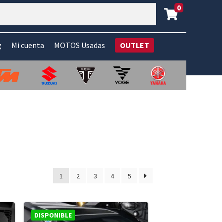
0
g
Mi cuenta
MOTOS Usadas
OUTLET
1
2
3
4
5
DISPONIBLE