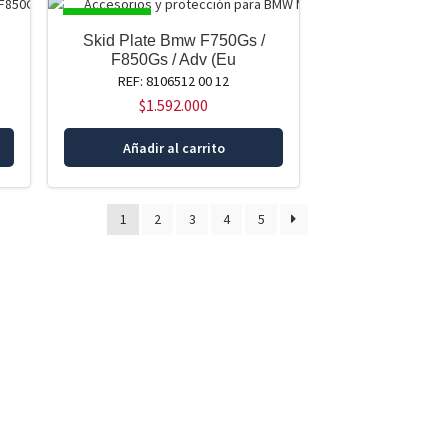
DISPONIBLE
Skid Plate Bmw F750Gs /
F850Gs / Adv (Eu
REF: 8106512 00 12
$
1.592.000
Añadir al carrito
1
2
3
4
5