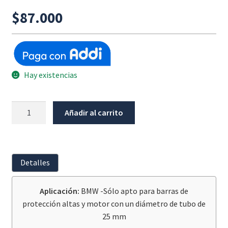
$
87.000
Hay existencias
Protector
Añadir al carrito
Lateral
Anticaidas
Para
Barras
Detalles
(por
unidad)
Aplicación:
BMW -Sólo apto para barras de
cantidad
protección altas y motor con un diámetro de tubo de
25 mm