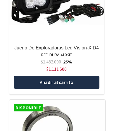
Juego De Exploradoras Led Vision-X D4
REF: DURA-410KIT
$
1.482.000
25%
$
1.111.500
Añadir al carrito
DISPONIBLE