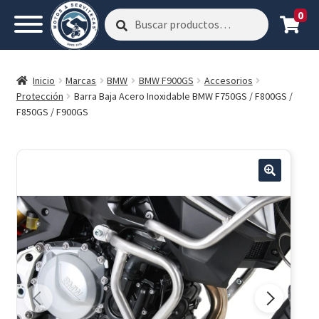
0
Buscar
Buscar
por:
Inicio
Marcas
BMW
BMW F900GS
Accesorios
Protección
Barra Baja Acero Inoxidable BMW F750GS / F800GS /
F850GS / F900GS