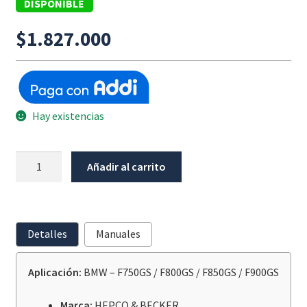
DISPONIBLE
$
1.827.000
Hay existencias
Barra
Añadir al carrito
Baja
Acero
Inoxidable
BMW
Detalles
Manuales
F750GS
/
Aplicación:
BMW – F750GS / F800GS / F850GS / F900GS
F800GS
/
Marca:
HEPCO & BECKER