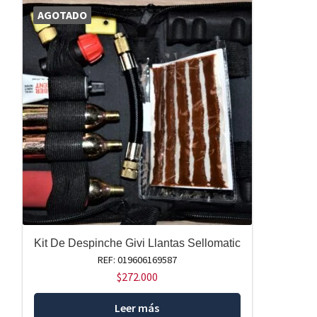
AGOTADO
Kit De Despinche Givi Llantas Sellomatic
REF: 019606169587
$
272.000
Leer más