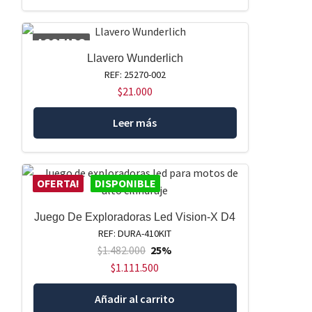
AGOTADO
Llavero Wunderlich
REF: 25270-002
$
21.000
Leer más
OFERTA!
DISPONIBLE
Juego De Exploradoras Led Vision-X D4
REF: DURA-410KIT
$
1.482.000
25%
$
1.111.500
Añadir al carrito