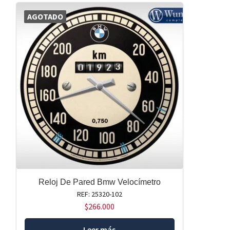
AGOTADO
Reloj De Pared Bmw Velocímetro
REF: 25320-102
$
266.000
Leer más