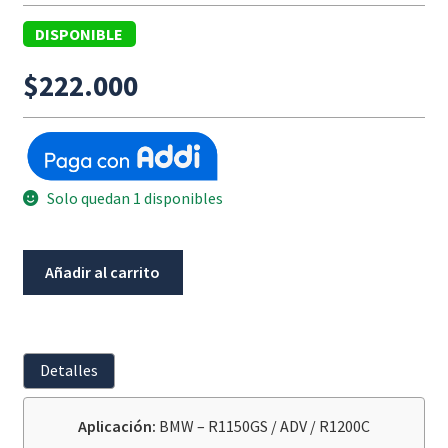
DISPONIBLE
$
222.000
Solo quedan 1 disponibles
Tapón
Añadir al carrito
De
Seguridad
Llenado
De
Detalles
Aceite
WUNDERLICH
Aplicación:
BMW – R1150GS / ADV / R1200C
BMW