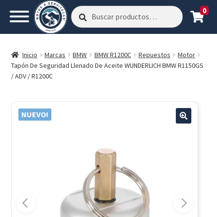
0
Buscar
Buscar
por:
Inicio
Marcas
BMW
BMW R1200C
Repuestos
Motor
Tapón De Seguridad Llenado De Aceite WUNDERLICH BMW R1150GS
/ ADV / R1200C
NUEVO!