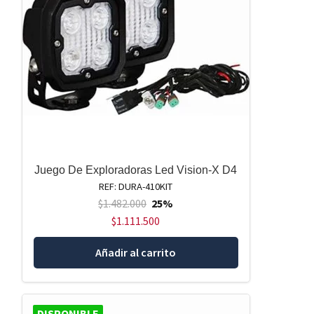
Juego De Exploradoras Led Vision-X D4
REF: DURA-410KIT
$
1.482.000
25%
$
1.111.500
Añadir al carrito
DISPONIBLE