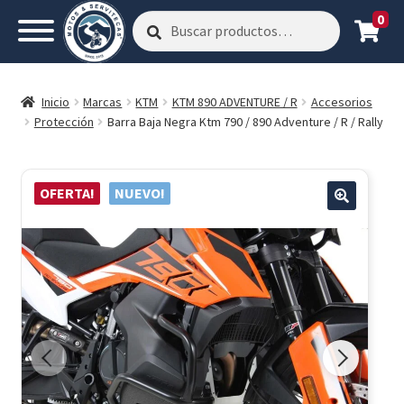
0
Buscar
Buscar
por:
Inicio
Marcas
KTM
KTM 890 ADVENTURE / R
Accesorios
Protección
Barra Baja Negra Ktm 790 / 890 Adventure / R / Rally
OFERTA!
NUEVO!
🔍