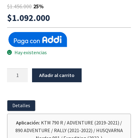
$
1.456.000
25%
$
1.092.000
Hay existencias
Barra
Añadir al carrito
Baja
Negra
Ktm
790
Detalles
/
890
Aplicación:
KTM 790 R / ADVENTURE (2019-2021) /
Adventure
890 ADVENTURE / RALLY (2021-2022) / HUSQVARNA
/