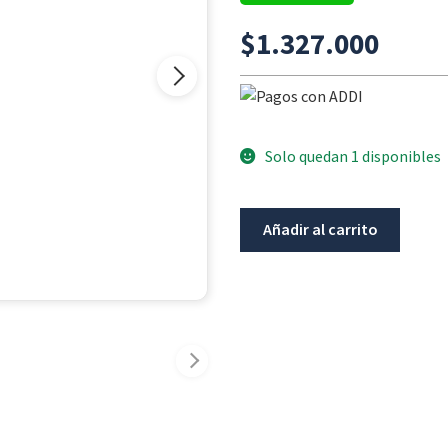
$
1.327.000
Solo quedan 1 disponibles
Soporte
Añadir al carrito
Alforjas
C-
Bow
Triumph
Tiger
900
Rally/Gt/Pro
cantidad