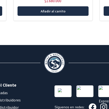
$
1.680.000
Añadir al carrito
l Cliente
sadas
istribuidores
distribuidor
Síguenos en redes: