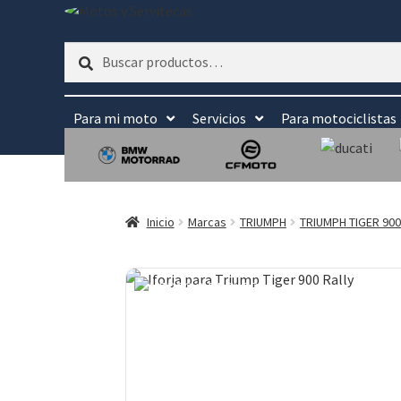
Buscar
Buscar
por:
Para mi moto
Servicios
Para motociclistas
Inicio
Marcas
TRIUMPH
TRIUMPH TIGER 900