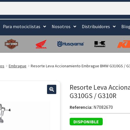
Para motociclistas
Nosotros
Distribuidores
Blo
tos
Embrague
Resorte Leva Accionamiento Embrague BMW G310GS / G
Resorte Leva Accio
G310GS / G310R
Referencia:
N7082670
DISPONIBLE