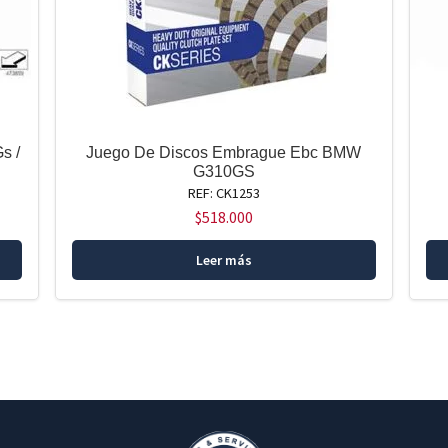
s /
Juego De Discos Embrague Ebc BMW
G310GS
REF: CK1253
$
518.000
Leer más