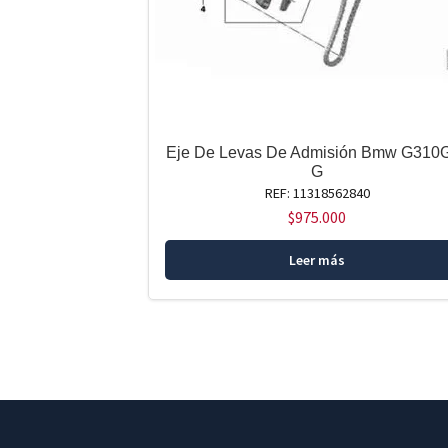
Eje De Levas De Admisión Bmw G310G
G
REF: 11318562840
$
975.000
Leer más