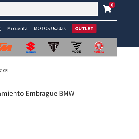
0
g
Mi cuenta
MOTOS Usadas
OUTLET
310R
namiento Embrague BMW