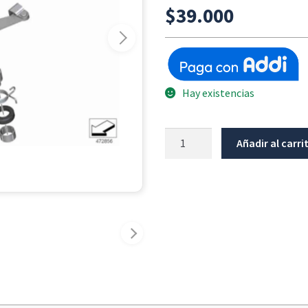
$
39.000
Hay existencias
Resorte
Añadir al carri
Leva
Accionamiento
Embrague
BMW
G310GS
/
G310R
cantidad