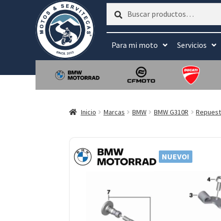
Buscar
Buscar
por:
Para mi moto
Servicios
Inicio
Marcas
BMW
BMW G310R
Repues
NUEVO!