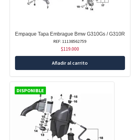
Empaque Tapa Embrague Bmw G310Gs / G310R
REF: 11138562759
$
119.000
Añadir al carrito
DISPONIBLE