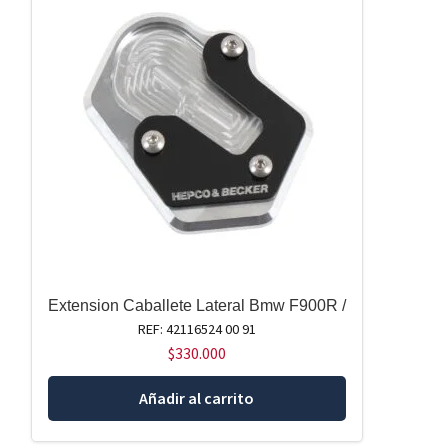
Extension Caballete Lateral Bmw F900R /
REF: 42116524 00 91
$
330.000
Añadir al carrito