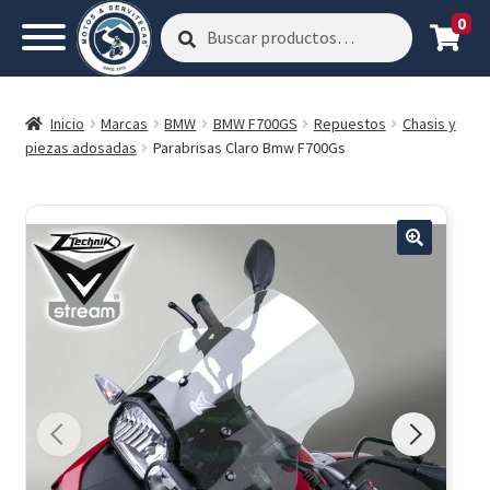
0
Buscar
Buscar
por:
Inicio
Marcas
BMW
BMW F700GS
Repuestos
Chasis y
piezas adosadas
Parabrisas Claro Bmw F700Gs