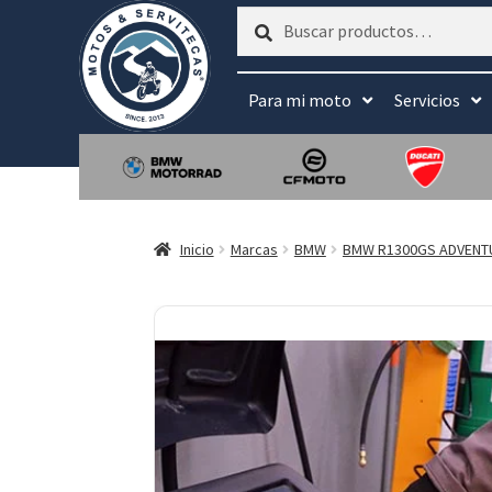
Buscar
Buscar
por:
Para mi moto
Servicios
Inicio
Marcas
BMW
BMW R1300GS ADVENT