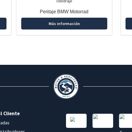
Peritaje BMW Motorrad
Más información
l Cliente
sadas
istribuidores