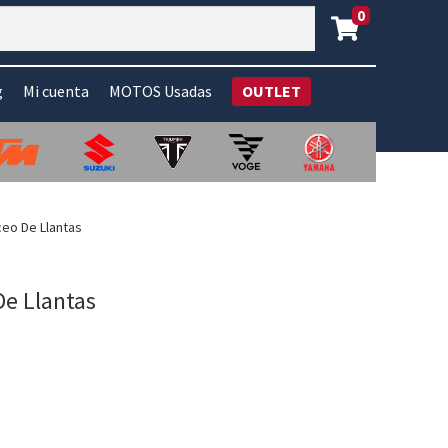
0
g
Mi cuenta
MOTOS Usadas
OUTLET
ceo De Llantas
De Llantas