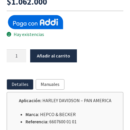
$
1.062.000
Hay existencias
Minirack
Añadir al carrito
Harley
Davidson
Pan
America
Detalles
Manuales
cantidad
Aplicación:
HARLEY DAVIDSON – PAN AMERICA
Marca:
HEPCO & BECKER
Referencia:
6607600 01 01