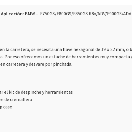
F850GS
Aplicación:
BMW – F750GS/F800GS/F850GS K8x/ADV/F900GS/ADV
/
ADV
/
F900GS
/
n la carretera, se necesita una llave hexagonal de 19 o 22 mm, o b
ADV
ra. Por eso ofrecemos un estuche de herramientas muy compacta y p
cantidad
 en carretera y desvare por pinchada.
r el kit de despinche y herramientas
rre de cremallera
op case