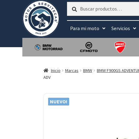
Buscar
Buscar
por:
Para mi moto
Servicios
Inicio
Marcas
BMW
BMW F900GS ADVENTU
ADV
NUEVO!