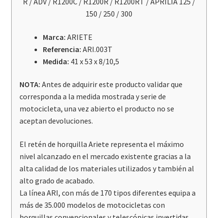
R / ADV / R1200C / R1200R / R1200RT / APRILIA 125 /
R
150 / 250 / 300
/
R1150Gs
Marca:
ARIETE
/
Referencia:
ARI.003T
R
Medida:
41 x 53 x 8/10,5
/
Adv
NOTA:
Antes de adquirir este producto validar que
cantidad
corresponda a la medida mostrada y serie de
motocicleta, una vez abierto el producto no se
aceptan devoluciones.
El retén de horquilla Ariete representa el máximo
nivel alcanzado en el mercado existente gracias a la
alta calidad de los materiales utilizados y también al
alto grado de acabado.
La línea ARI, con más de 170 tipos diferentes equipa a
más de 35.000 modelos de motocicletas con
horquillas convencionales y telescópicas invertidas,