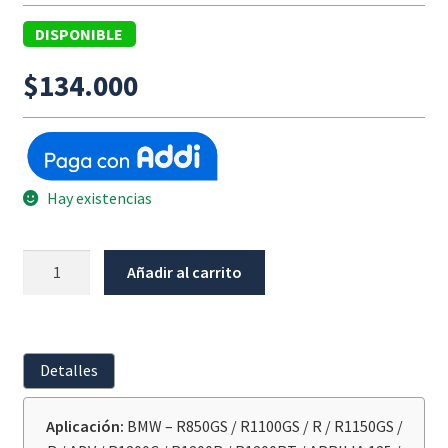
DISPONIBLE
$
134.000
Hay existencias
Juego
Añadir al carrito
Retenedores
Suspension
Delantera
Ari
Detalles
Bmw
R1100Gs
Aplicación:
BMW – R850GS / R1100GS / R / R1150GS /
/