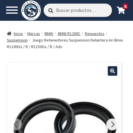
0
Buscar
Buscar
por:
Inicio
Marcas
BMW
BMW R1200C
Repuestos
Suspension
Juego Retenedores Suspension Delantera Ari Bmw
R1100Gs / R / R1150Gs / R / Adv