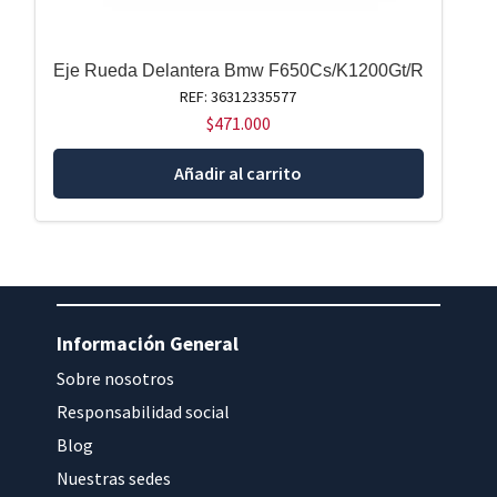
Eje Rueda Delantera Bmw F650Cs/K1200Gt/R
REF: 36312335577
$
471.000
Añadir al carrito
Información General
Sobre nosotros
Responsabilidad social
Blog
Nuestras sedes