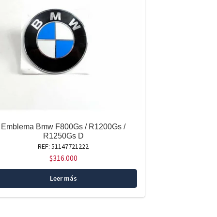
Emblema Bmw F800Gs / R1200Gs /
R1250Gs D
REF: 51147721222
$
316.000
Leer más