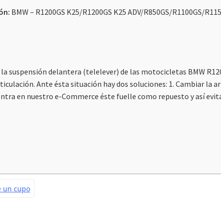
ión:
BMW – R1200GS K25/R1200GS K25 ADV/R850GS/R1100GS/R11
cantidad
en la suspensión delantera (telelever) de las motocicletas BMW R1
ticulación. Ante ésta situación hay dos soluciones: 1. Cambiar la a
cuentra en nuestro e-Commerce éste fuelle como repuesto y así e