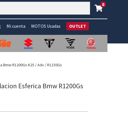
0
g
Mi cuenta
MOTOS Usadas
OUTLET
ica Bmw R1200Gs K25 / Adv / R1150Gs
ulacion Esferica Bmw R1200Gs