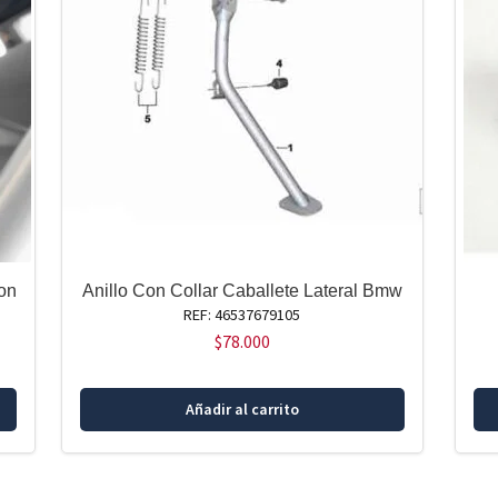
ion
Anillo Con Collar Caballete Lateral Bmw
REF: 46537679105
$
78.000
Añadir al carrito