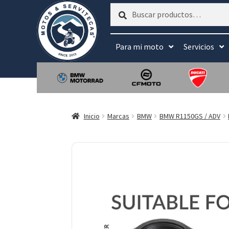
Buscar
Buscar
por:
Para mi moto
Servicios
Inicio
Marcas
BMW
BMW R1150GS / ADV