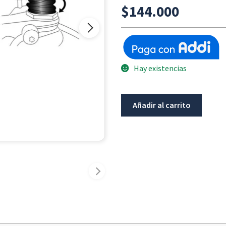
$
144.000
Hay existencias
Caucho
Añadir al carrito
Fuelle
Articulacion
Esferica
Bmw
R1200Gs
K25
/
Adv
/
R1150Gs