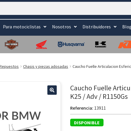
Para motociclistas
Nosotros
Distribuidores
Blo
Repuestos
Chasis y piezas adosadas
Caucho Fuelle Articulacion Esfer
Caucho Fuelle Artic
K25 / Adv / R1150Gs
Referencia:
13911
DISPONIBLE