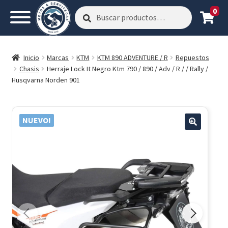
0
Buscar
Buscar
por:
Inicio
Marcas
KTM
KTM 890 ADVENTURE / R
Repuestos
Chasis
Herraje Lock It Negro Ktm 790 / 890 / Adv / R / / Rally /
Husqvarna Norden 901
NUEVO!