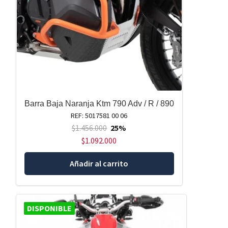
Barra Baja Naranja Ktm 790 Adv / R / 890
REF: 5017581 00 06
$
1.456.000
25%
$
1.092.000
Añadir al carrito
DISPONIBLE