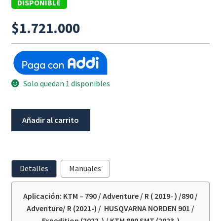
DISPONIBLE
$
1.721.000
Solo quedan 1 disponibles
Herraje
Añadir al carrito
Lock
It
Negro
Ktm
Detalles
Manuales
790
/
Aplicación: KTM – 790 / Adventure / R ( 2019- ) /890 /
890
Adventure/ R (2021-) / HUSQVARNA NORDEN 901 /
/
Expedition (2022-) / KTM 890 SMT (2023-)