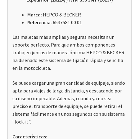
Adv
/
Marca:
HEPCO & BECKER
R
Referencia:
6537581 00 01
/
/
Las maletas más amplias y seguras necesitan un
Rally
soporte perfecto. Para que ambos componentes
/
trabajen juntos de manera óptima HEPCO & BECKER
Husqvarna
ha diseñado este sistema de fijación rápida y sencilla
Norden
en la motocicleta.
901
cantidad
Se puede cargar una gran cantidad de equipaje, siendo
apta para viajes de larga distancia, y destacando por
su diseño impecable. Además, cuando ya no sea
preciso el transporte de equipaje, se puede retirar el
sistema fácilmente en unos segundos con su sistema
“lock-it”.
Características: