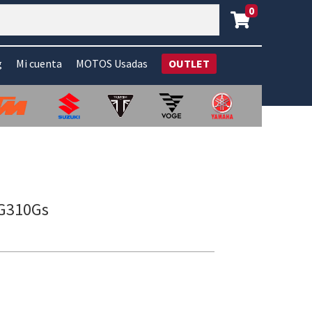
0
g
Mi cuenta
MOTOS Usadas
OUTLET
 G310Gs