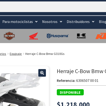
Para motociclistas
Nosotros
Distribuidores
Blo
rios
Equipaje
Herraje C-Bow Bmw G310Gs
Herraje C-Bow Bmw
🔍
Referencia:
6306507 00 01
DISPONIBLE
$
1.218.000