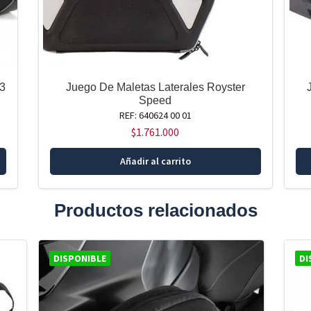
23
Juego De Maletas Laterales Royster
Speed
REF: 640624 00 01
$
1.761.000
Añadir al carrito
Productos relacionados
DISPONIBLE
DI