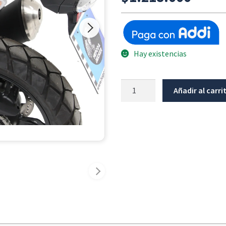
Hay existencias
Herraje
Añadir al carri
C-
Bow
Bmw
G310Gs
cantidad