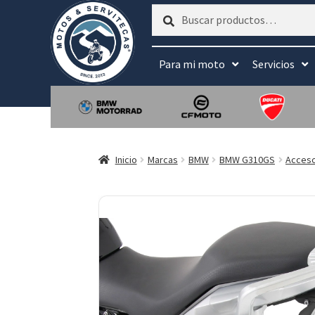
Buscar
Buscar
por:
Para mi moto
Servicios
Inicio
Marcas
BMW
BMW G310GS
Acceso