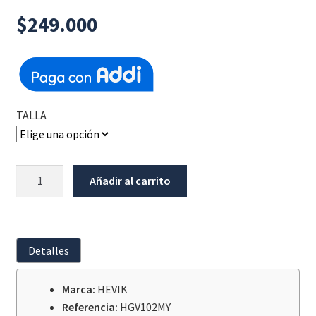
$
249.000
TALLA
Guantes
Añadir al carrito
Hevik
Borneo
Verano
Negro/Neón
Detalles
cantidad
Marca:
HEVIK
Referencia:
HGV102MY