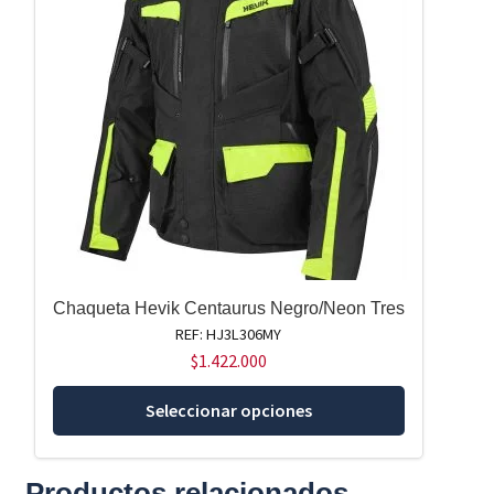
opciones
se
pueden
elegir
en
la
página
de
producto
Chaqueta Hevik Centaurus Negro/Neon Tres
REF: HJ3L306MY
$
1.422.000
Este
Seleccionar opciones
producto
tiene
múltiples
Productos relacionados