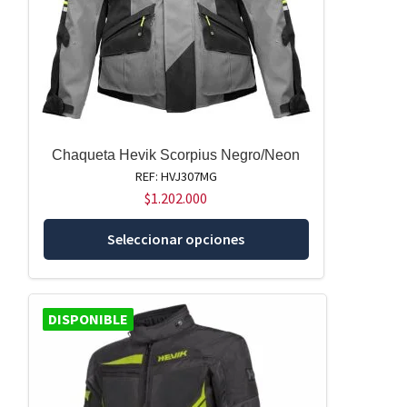
Chaqueta Hevik Scorpius Negro/Neon
REF: HVJ307MG
$
1.202.000
Este
Seleccionar opciones
producto
tiene
múltiples
DISPONIBLE
variantes.
Las
opciones
se