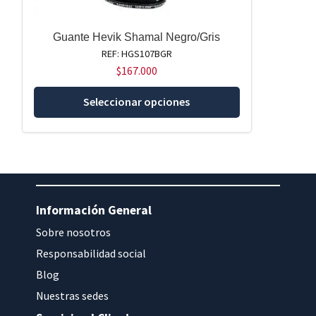
Guante Hevik Shamal Negro/Gris
REF: HGS107BGR
$
167.000
Este
Seleccionar opciones
producto
tiene
múltiples
variantes.
Las
opciones
Información General
se
Sobre nosotros
pueden
elegir
Responsabilidad social
en
Blog
la
Nuestras sedes
página