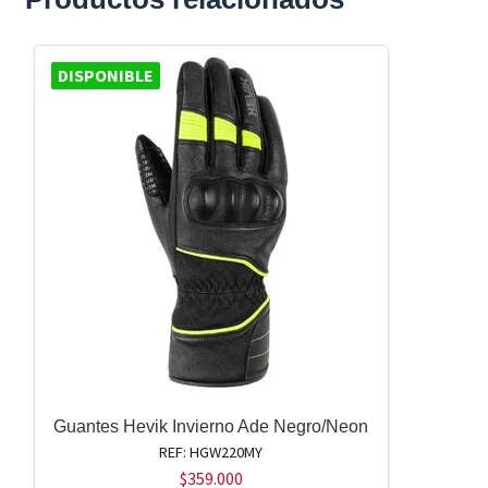
variantes.
Las
opciones
DISPONIBLE
se
pueden
elegir
en
la
página
de
producto
Guantes Hevik Invierno Ade Negro/Neon
REF: HGW220MY
$
359.000