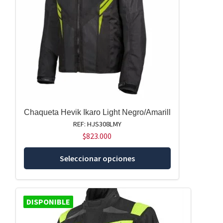
pueden
elegir
en
la
página
de
producto
Chaqueta Hevik Ikaro Light Negro/Amarill
REF: HJS308LMY
$
823.000
Este
Seleccionar opciones
producto
tiene
múltiples
DISPONIBLE
variantes.
Las