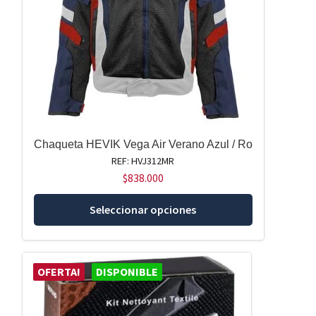
Chaqueta HEVIK Vega Air Verano Azul / Ro
REF: HVJ312MR
$
838.000
Este
Seleccionar opciones
producto
tiene
múltiples
OFERTA!
DISPONIBLE
variantes.
Las
opciones