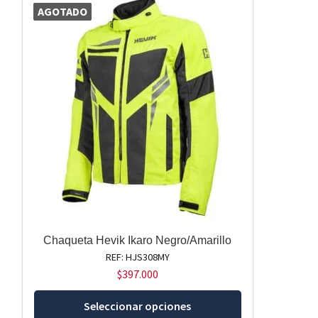
AGOTADO
Chaqueta Hevik Ikaro Negro/Amarillo
REF: HJS308MY
$
397.000
Este
Seleccionar opciones
producto