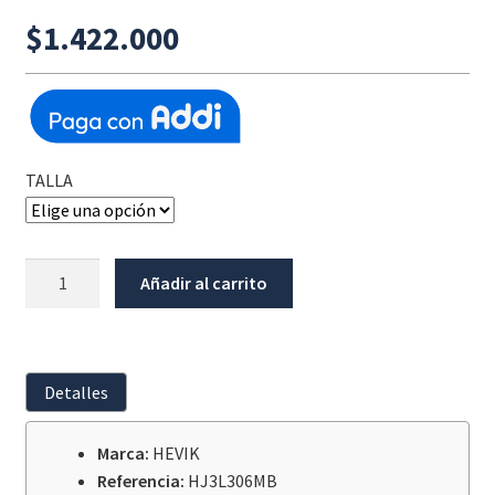
$
1.422.000
TALLA
Chaqueta
Añadir al carrito
Hevik
Centaurus
Negro/Neon
Tres
Detalles
L.
cantidad
Marca:
HEVIK
Referencia:
HJ3L306MB