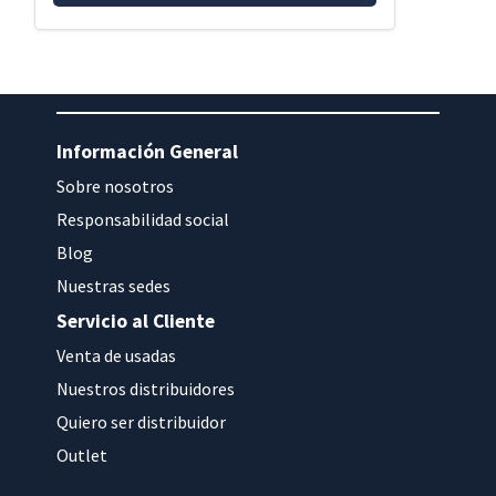
tiene
múltiples
variantes.
Las
opciones
Información General
se
Sobre nosotros
pueden
elegir
Responsabilidad social
en
Blog
la
Nuestras sedes
página
Servicio al Cliente
de
Venta de usadas
producto
Nuestros distribuidores
Quiero ser distribuidor
Outlet