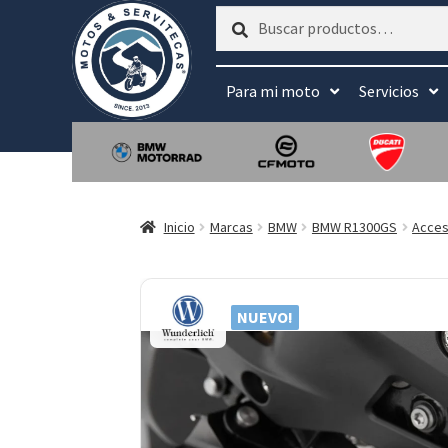
Buscar
Buscar
por:
Para mi moto
Servicios
Inicio
Marcas
BMW
BMW R1300GS
Acces
NUEVO!