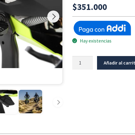
$
351.000
Hay existencias
Extensor
Añadir al carri
Pedal
De
Freno
Trasero
WUNDERLICH
BMW
R1300GS
cantidad