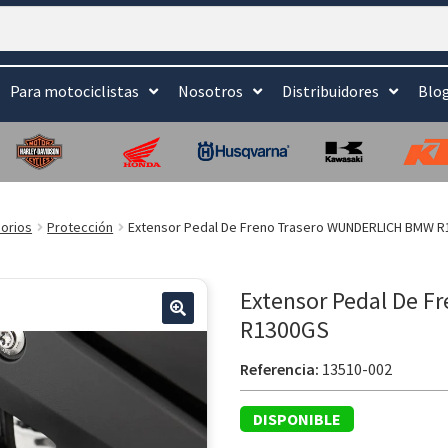
Para motociclistas
Nosotros
Distribuidores
Blo
orios
Protección
Extensor Pedal De Freno Trasero WUNDERLICH BMW 
Extensor Pedal De 
R1300GS
Referencia:
13510-002
DISPONIBLE