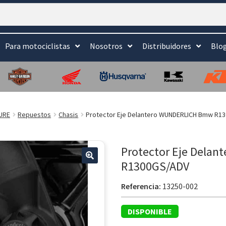
Para motociclistas
Nosotros
Distribuidores
Blo
URE
Repuestos
Chasis
Protector Eje Delantero WUNDERLICH Bmw R1
Protector Eje Dela
R1300GS/ADV
Referencia:
13250-002
DISPONIBLE