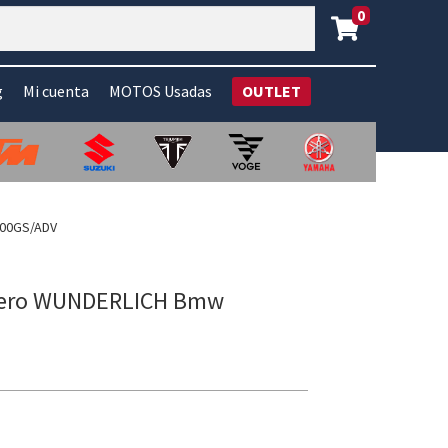
0
g
Mi cuenta
MOTOS Usadas
OUTLET
300GS/ADV
ntero WUNDERLICH Bmw