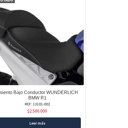
GOTADO
siento Bajo Conductor WUNDERLICH
BMW R1
REF: 13101-002
$
2.500.000
Leer más