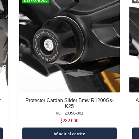
DISPONIBLE
A
v
Protector Cardan Slider Bmw R1200Gs-
A
K25
REF: 20350-002
$
282.000
Añadir al carrito