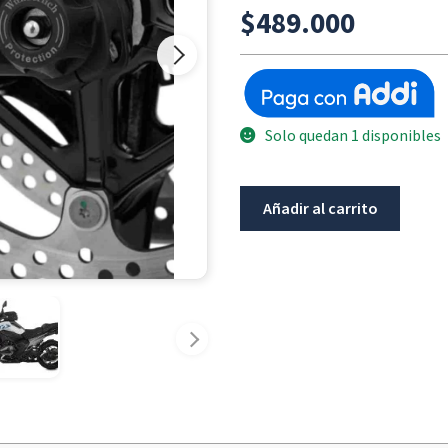
$
489.000
Solo quedan 1 disponibles
Protector
Añadir al carrito
Eje
Delantero
WUNDERLICH
Bmw
R1300GS/ADV
cantidad