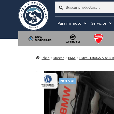
Buscar
Buscar
por:
Para mi moto
Servicios
Inicio
Marcas
BMW
BMW R1300GS ADVENT
NUEVO!