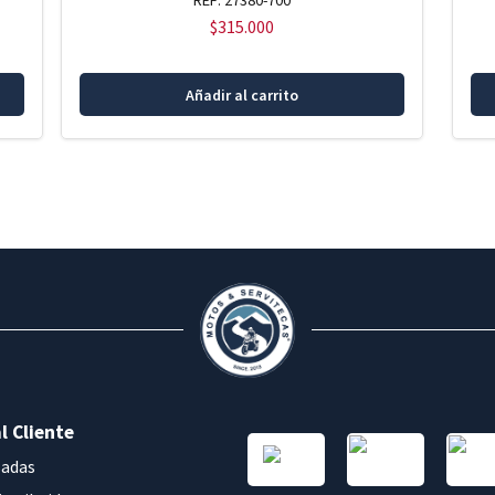
REF: 27380-700
$
315.000
Añadir al carrito
l Cliente
sadas