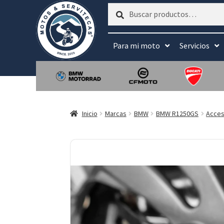
Buscar
Buscar
por:
Para mi moto
Servicios
Inicio
Marcas
BMW
BMW R1250GS
Acces