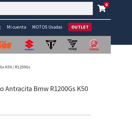
0
g
Mi cuenta
MOTOS Usadas
OUTLET
0Gs K50 / R1250Gs
no Antracita Bmw R1200Gs K50