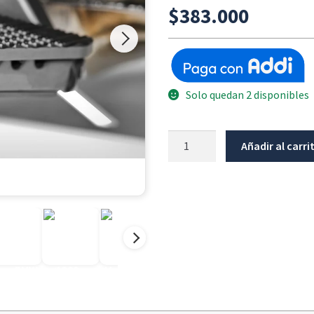
$
383.000
Solo quedan 2 disponibles
Extension
Añadir al carri
Pedal
Freno
Antracita
Bmw
R1200Gs
K50
/
R1250Gs
cantidad