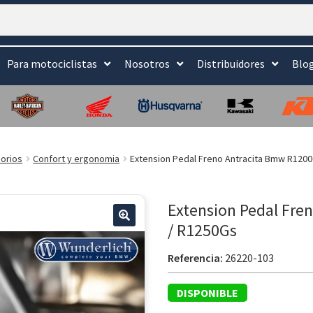
Para motociclistas
Nosotros
Distribuidores
Blo
orios
Confort y ergonomia
Extension Pedal Freno Antracita Bmw R120
Extension Pedal Fre
/ R1250Gs
🔍
Referencia:
26220-103
DISPONIBLE