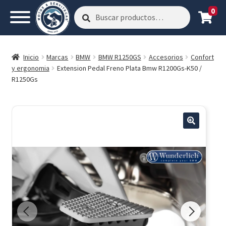
0
Buscar
Buscar
por:
Inicio
Marcas
BMW
BMW R1250GS
Accesorios
Confort
y ergonomia
Extension Pedal Freno Plata Bmw R1200Gs-K50 /
R1250Gs