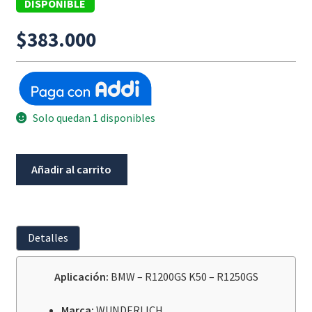
DISPONIBLE
$
383.000
Solo quedan 1 disponibles
Extension
Añadir al carrito
Pedal
Freno
Plata
Bmw
Detalles
R1200Gs-
K50
Aplicación:
BMW – R1200GS K50 – R1250GS
/
R1250Gs
Marca:
WUNDERLICH