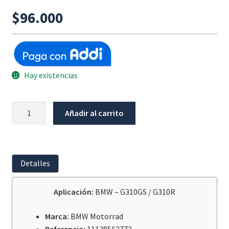
$
96.000
Hay existencias
Empaque
Añadir al carrito
Tapa
Bomba
De
Agua
Detalles
Bmw
G310Gs
Aplicación:
BMW – G310GS / G310R
/
G310R
Marca:
BMW Motorrad
cantidad
Referencia:
11138562773