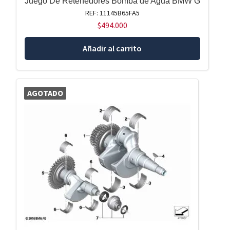
Juego De Retenedores Bomba de Agua BMW G
REF: 11145B65FA5
$
494.000
Añadir al carrito
AGOTADO