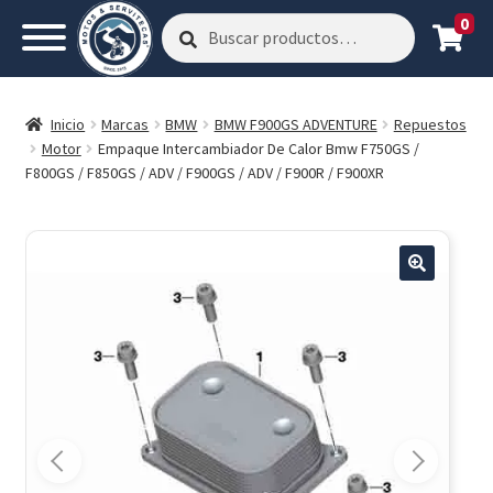
0
Buscar
Buscar
por:
Inicio
Marcas
BMW
BMW F900GS ADVENTURE
Repuestos
Motor
Empaque Intercambiador De Calor Bmw F750GS /
F800GS / F850GS / ADV / F900GS / ADV / F900R / F900XR