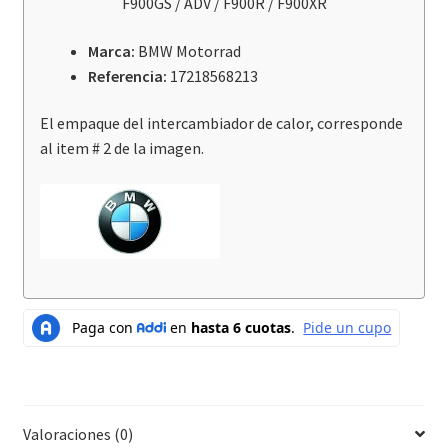
F900GS / ADV / F900R / F900XR
/
F850GS
Marca:
BMW Motorrad
/
Referencia:
17218568213
ADV
/
El empaque del intercambiador de calor, corresponde
F900GS
al item # 2 de la imagen.
/
ADV
/
F900R
/
F900XR
cantidad
Valoraciones (0)