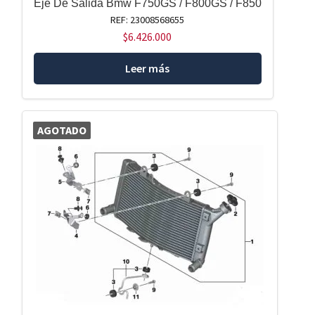
Eje De Salida Bmw F750GS / F800GS / F850
REF: 23008568655
$
6.426.000
Leer más
AGOTADO