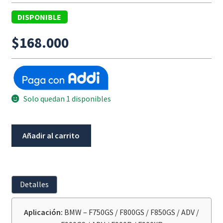
DISPONIBLE
$
168.000
Solo quedan 1 disponibles
Empaque
Añadir al carrito
Intercambiador
De
Calor
Bmw
Detalles
F750GS
/
Aplicación:
BMW – F750GS / F800GS / F850GS / ADV /
F800GS