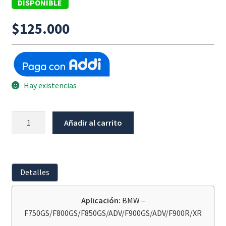
DISPONIBLE
$
125.000
Hay existencias
Tapon
Añadir al carrito
Drenaje
De
Aceite
BMW
Detalles
F750GS/F800GS/F850GS/ADV/F900GS/ADV/F900R/XR
cantidad
Aplicación:
BMW –
F750GS/F800GS/F850GS/ADV/F900GS/ADV/F900R/XR