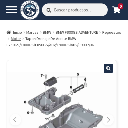
0
Buscar
Buscar
por:
Inicio
Marcas
BMW
BMW F900GS ADVENTURE
Repuestos
Motor
Tapon Drenaje De Aceite BMW
F750GS/F800GS/F850GS/ADV/F900GS/ADV/F900R/XR