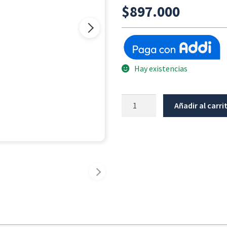
$
897.000
Hay existencias
Bobina
Añadir al carri
De
Encendido
BMW
G310GS
/
G310R
(Con
Acelerador
Mecánico)
/