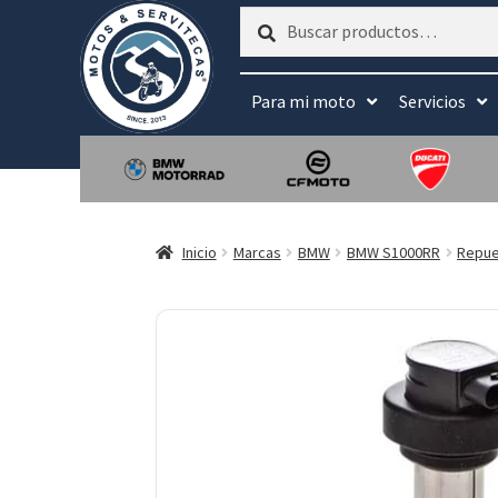
Buscar
Buscar
por:
Para mi moto
Servicios
Inicio
Marcas
BMW
BMW S1000RR
Repue