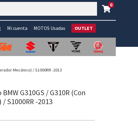
0
g
Mi cuenta
MOTOS Usadas
OUTLET
erador Mecánico) / S1000RR -2013
o BMW G310GS / G310R (Con
) / S1000RR -2013