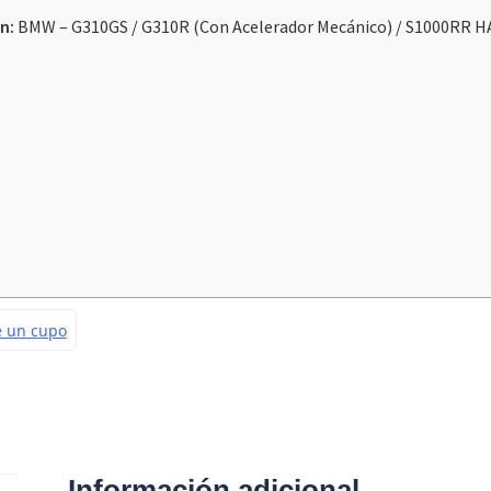
ón:
BMW – G310GS / G310R (Con Acelerador Mecánico) / S1000RR H
S1000RR
-2013
cantidad
Información adicional