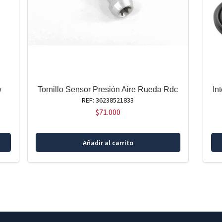
w
Tornillo Sensor Presión Aire Rueda Rdc
In
REF: 36238521833
$
71.000
Añadir al carrito