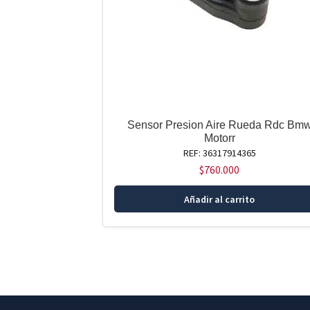
Sensor Presion Aire Rueda Rdc Bm
Motorr
REF: 36317914365
$
760.000
Añadir al carrito