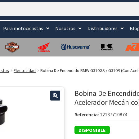
Para motociclistas
Nosotros
Distribuidores
Blo
stos
Electricidad
Bobina De Encendido BMW G310GS / G310R (Con Acel
Bobina De Encendid
Acelerador Mecánico
Referencia:
12137710874
DISPONIBLE