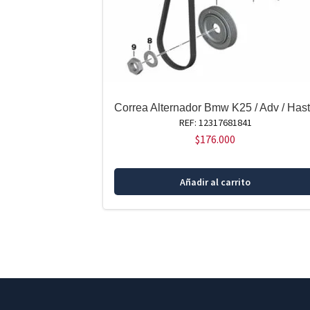
Correa Alternador Bmw K25 / Adv / Has
REF: 12317681841
$
176.000
Añadir al carrito