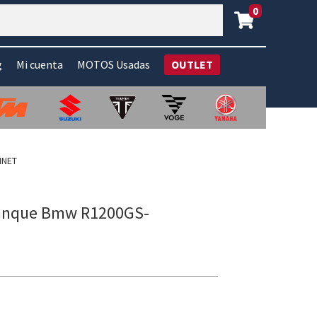
0
g
Mi cuenta
MOTOS Usadas
OUTLET
INET
ranque Bmw R1200GS-