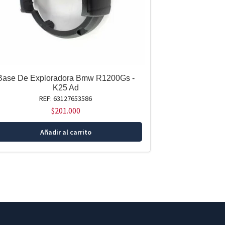
Base De Exploradora Bmw R1200Gs -
K25 Ad
REF: 63127653586
$
201.000
Añadir al carrito