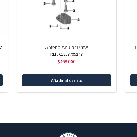
ta
Antena Anular Bmw
REF: 61357705247
$
468.000
Añadir al carrito