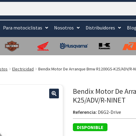
Para motociclistas
Nosotros
Distribuidores
Blo
stos
Electricidad
Bendix Motor De Arranque Bmw R1200GS-K25/ADV/R-N
Bendix Motor De Ar
K25/ADV/R-NINET
Referencia:
D6G2-Drive
DISPONIBLE