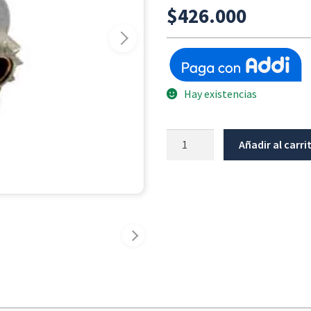
$
426.000
Hay existencias
Bendix
Añadir al carri
Motor
De
Arranque
Bmw
R1200GS-
K25/ADV/R-
NINET
cantidad