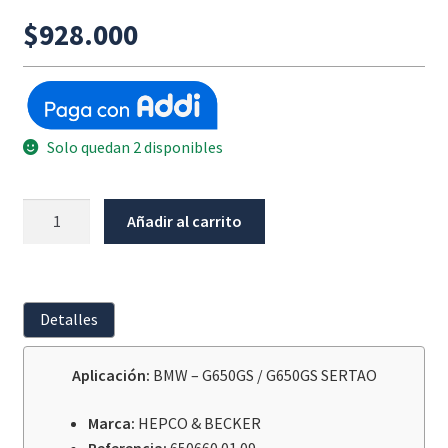
$
928.000
Solo quedan 2 disponibles
Base
Añadir al carrito
Para
Maletero
Plata
Bmw
Detalles
G650Gs
/
Aplicación:
BMW – G650GS / G650GS SERTAO
Sertao
cantidad
Marca:
HEPCO & BECKER
Referencia:
650660 01 09