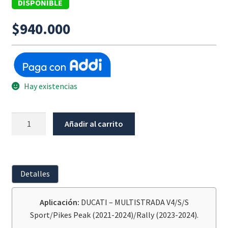
DISPONIBLE
$
940.000
Hay existencias
Alurack
Añadir al carrito
Negro
Ducati
Multistrada
V4
Detalles
/
S
Aplicación:
DUCATI – MULTISTRADA V4/S/S
/
Sport/Pikes Peak (2021-2024)/Rally (2023-2024).
Sport