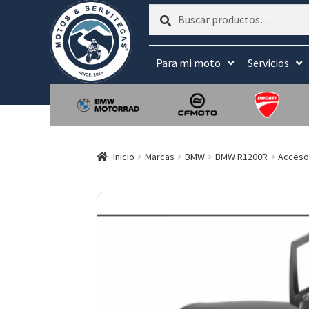
Buscar
Buscar
por:
Para mi moto
Servicios
Inicio
Marcas
BMW
BMW R1200R
Acceso