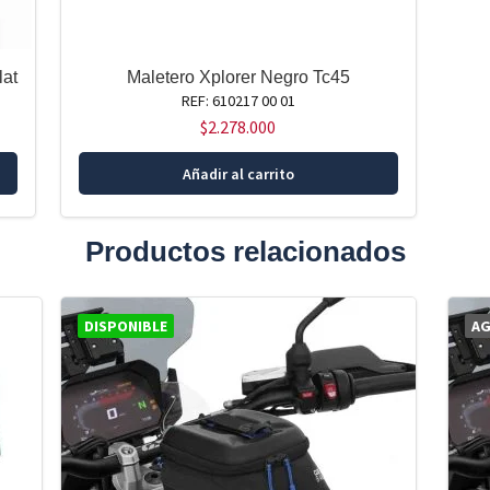
at
Maletero Xplorer Negro Tc45
REF: 610217 00 01
$
2.278.000
Añadir al carrito
Productos relacionados
DISPONIBLE
A