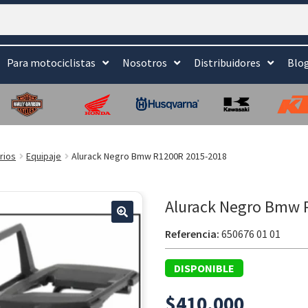
Para motociclistas
Nosotros
Distribuidores
Blo
rios
Equipaje
Alurack Negro Bmw R1200R 2015-2018
Alurack Negro Bmw 
Referencia:
650676 01 01
DISPONIBLE
$
410.000