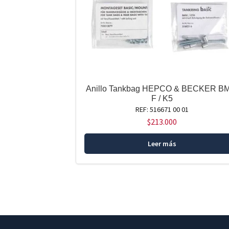
Anillo Tankbag HEPCO & BECKER 
F / K5
REF: 516671 00 01
$
213.000
Leer más