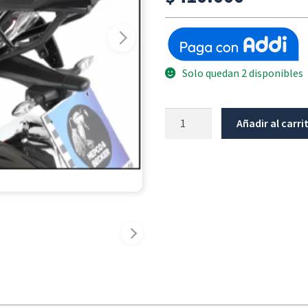
Solo quedan 2 disponibles
Alurack
Añadir al carri
Negro
Bmw
R1200R
2015-
2018
cantidad