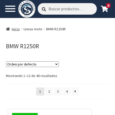
0
Buscar
Buscar
por:
Inicio
Lineas moto
BMW R1250R
BMW R1250R
Mostrando 1–12 de 40 resultados
1
2
3
4