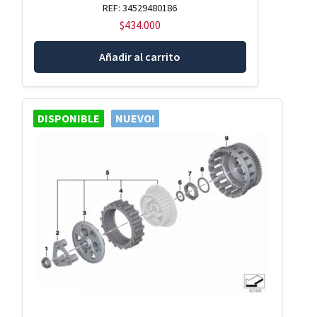
REF: 34529480186
$
434.000
Añadir al carrito
DISPONIBLE
NUEVO!