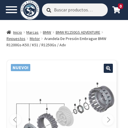
0
Buscar
Buscar
por:
Inicio
Marcas
BMW
BMW R1250GS ADVENTURE
Repuestos
Motor
Arandela De Presión Embrague BMW
R1200Gs-K50 / K51 / R1250Gs / Adv
NUEVO!