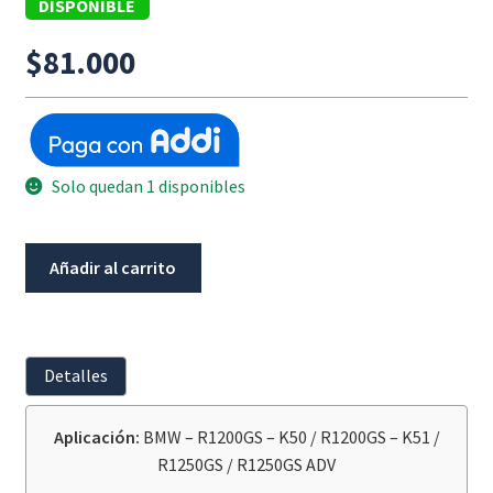
DISPONIBLE
$
81.000
Solo quedan 1 disponibles
Arandela
Añadir al carrito
De
Presión
Embrague
BMW
Detalles
R1200Gs-
K50
Aplicación:
BMW – R1200GS – K50 / R1200GS – K51 /
/
R1250GS / R1250GS ADV
K51