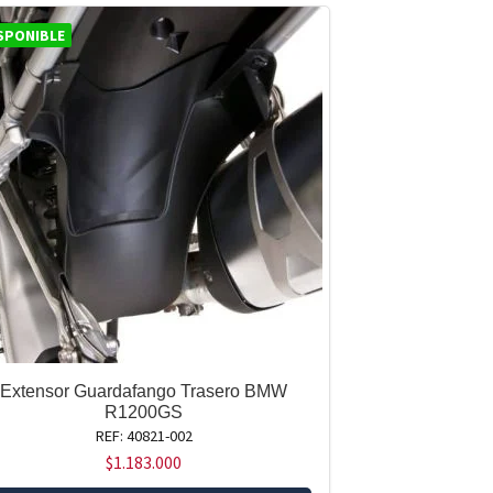
SPONIBLE
Extensor Guardafango Trasero BMW
R1200GS
REF: 40821-002
$
1.183.000