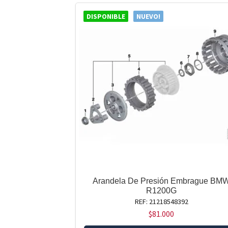
DISPONIBLE
NUEVO!
Arandela De Presión Embrague BM
R1200G
REF: 21218548392
$
81.000