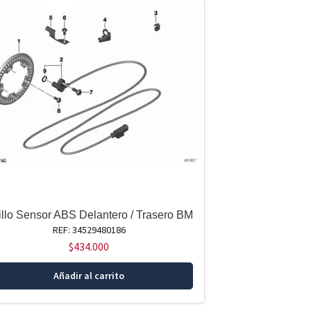
illo Sensor ABS Delantero / Trasero BM
REF: 34529480186
$
434.000
Añadir al carrito