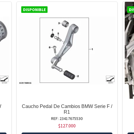
DISPONIBLE
DI
W
Caucho Pedal De Cambios BMW Serie F /
R1
REF: 23417675530
$
127.000