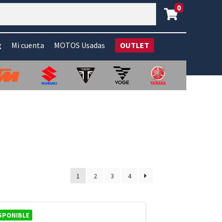
0
g
Mi cuenta
MOTOS Usadas
OUTLET
1
2
3
4
SPONIBLE