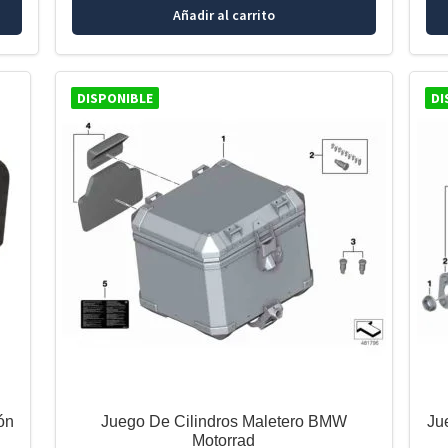
Añadir al carrito
DISPONIBLE
DI
ón
Juego De Cilindros Maletero BMW
Ju
Motorrad