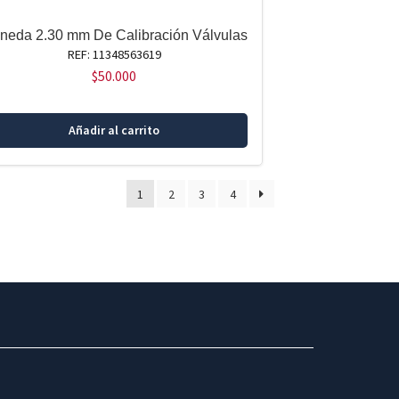
neda 2.30 mm De Calibración Válvulas
REF: 11348563619
$
50.000
Añadir al carrito
1
2
3
4