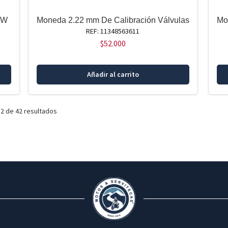
MW
Moneda 2.22 mm De Calibración Válvulas
Mo
REF: 11348563611
$
52.000
Añadir al carrito
2 de 42 resultados