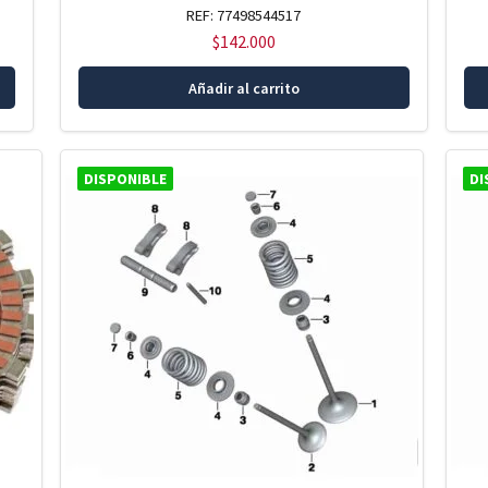
REF: 77498544517
$
142.000
Añadir al carrito
DISPONIBLE
DI