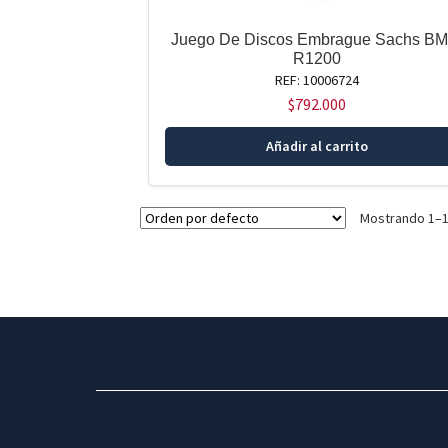
Juego De Discos Embrague Sachs B
R1200
REF: 10006724
$
792.000
Añadir al carrito
Mostrando 1–1