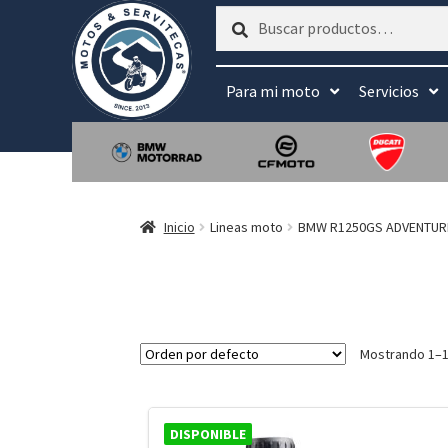
Buscar
Buscar
por:
Para mi moto
Servicios
Inicio
Lineas moto
BMW R1250GS ADVENTUR
Mostrando 1–1
DISPONIBLE