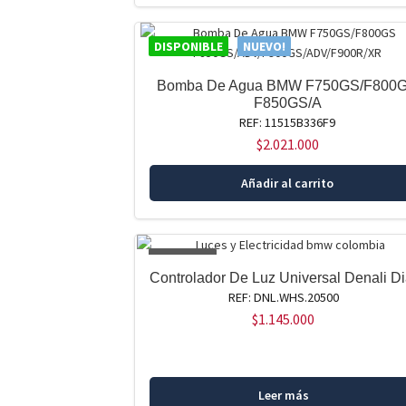
DISPONIBLE
NUEVO!
Bomba De Agua BMW F750GS/F800
F850GS/A
REF: 11515B336F9
$
2.021.000
Añadir al carrito
AGOTADO
Controlador De Luz Universal Denali Di
REF: DNL.WHS.20500
$
1.145.000
Leer más