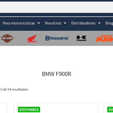
Para motociclistas
Nosotros
Distribuidores
Blo
BMW F900R
2 de 54 resultados
DISPONIBLE
DI