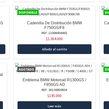
DISPONIBLE
DI
GS
Cadenilla De Distribución BMW
Ca
F750GS/F8
REF: 11008404492
$
1.364.000
Añadir al carrito
AGOTADO
DI
al
Emblema BMW Motorrad R1300GS /
E
F850GS AD
REF: 36136850834
$
145.000
Leer más