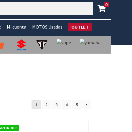
0
g
Mi cuenta
MOTOS Usadas
OUTLET
1
2
3
4
5
SPONIBLE