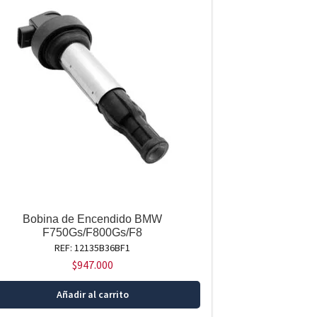
Bobina de Encendido BMW
F750Gs/F800Gs/F8
REF: 12135B36BF1
$
947.000
Añadir al carrito