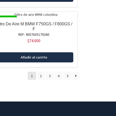
SPONIBLE
ltro De Aire M BMW F750GS / F800GS /
F
REF: 4057635170260
$
74.000
Añadir al carrito
1
2
3
4
5