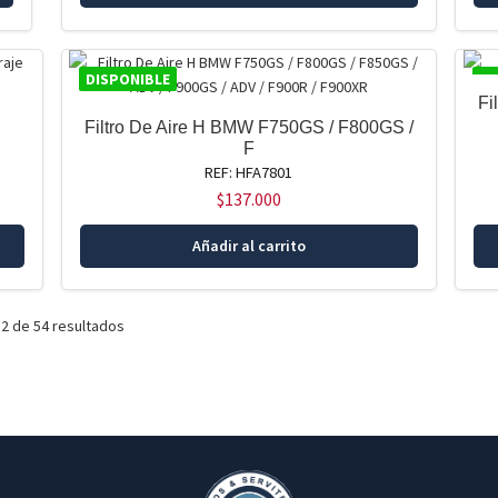
DISPONIBLE
DI
Fi
Filtro De Aire H BMW F750GS / F800GS /
F
REF: HFA7801
$
137.000
Añadir al carrito
2 de 54 resultados