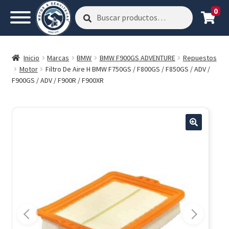
0
Buscar
Buscar
por:
Inicio
Marcas
BMW
BMW F900GS ADVENTURE
Repuestos
Motor
Filtro De Aire H BMW F750GS / F800GS / F850GS / ADV /
F900GS / ADV / F900R / F900XR