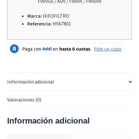
F900GS / ADV / F900R / F900XR
/
F850GS
Marca:
HIFOFILTRO
/
Referencia:
HFA7801
ADV
/
F900GS
/
ADV
/
F900R
/
Información adicional
F900XR
cantidad
Valoraciones (0)
Información adicional