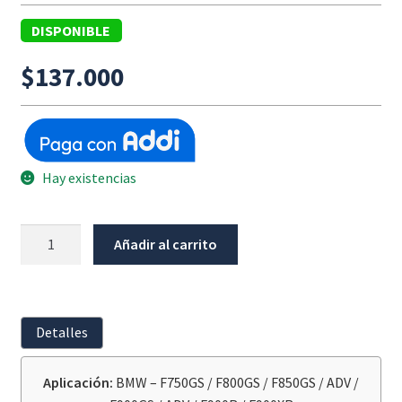
DISPONIBLE
$
137.000
Hay existencias
Filtro
Añadir al carrito
De
Aire
H
BMW
Detalles
F750GS
/
Aplicación:
BMW – F750GS / F800GS / F850GS / ADV /
F800GS